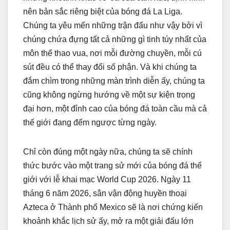
nên bản sắc riêng biệt của bóng đá La Liga.
Chúng ta yêu mến những trận đấu như vậy bởi vì
chúng chứa đựng tất cả những gì tinh túy nhất của
môn thể thao vua, nơi mỗi đường chuyền, mỗi cú
sút đều có thể thay đổi số phận. Và khi chúng ta
đắm chìm trong những màn trình diễn ấy, chúng ta
cũng không ngừng hướng về một sự kiện trọng
đại hơn, một đỉnh cao của bóng đá toàn cầu mà cả
thế giới đang đếm ngược từng ngày.
Chỉ còn đúng một ngày nữa, chúng ta sẽ chính
thức bước vào một trang sử mới của bóng đá thế
giới với lễ khai mạc World Cup 2026. Ngày 11
tháng 6 năm 2026, sân vận động huyền thoại
Azteca ở Thành phố Mexico sẽ là nơi chứng kiến
khoảnh khắc lịch sử ấy, mở ra một giải đấu lớn