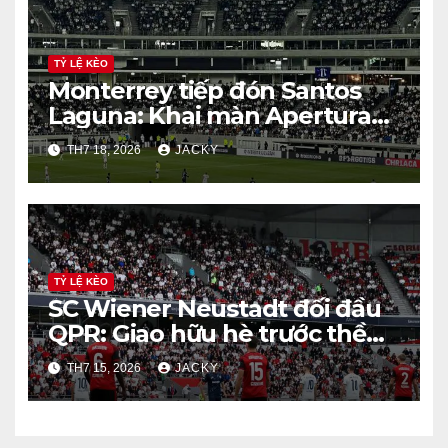
TỶ LỆ KÈO
Monterrey tiếp đón Santos
Laguna: Khai màn Apertura
2026 trên sân Estadio BBVA
TH7 18, 2026
JACKY
TỶ LỆ KÈO
SC Wiener Neustadt đối đầu
QPR: Giao hữu hè trước thềm
mùa giải mới
TH7 15, 2026
JACKY