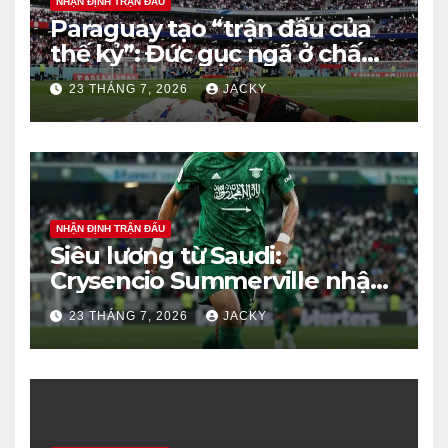
NHẬN ĐỊNH TRẬN ĐẤU
Paraguay tạo “trận đấu của
thế kỷ”: Đức gục ngã ở chấm
11m, Neuer chia tay ĐTQG
23 THÁNG 7, 2026
JACKY
trong cay đắng
NHẬN ĐỊNH TRẬN ĐẤU
Siêu lương từ Saudi:
Crysencio Summerville nhận
“cơn mưa tiền” sau khi bỏ
23 THÁNG 7, 2026
JACKY
Premier League