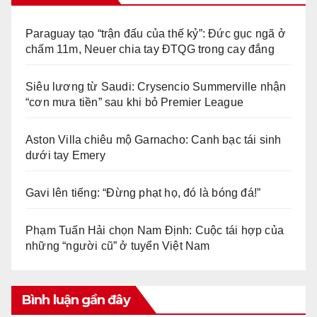
Paraguay tạo “trận đấu của thế kỷ”: Đức gục ngã ở
chấm 11m, Neuer chia tay ĐTQG trong cay đắng
Siêu lương từ Saudi: Crysencio Summerville nhận
“cơn mưa tiền” sau khi bỏ Premier League
Aston Villa chiêu mộ Garnacho: Canh bạc tái sinh
dưới tay Emery
Gavi lên tiếng: “Đừng phạt họ, đó là bóng đá!”
Phạm Tuấn Hải chọn Nam Định: Cuộc tái hợp của
những “người cũ” ở tuyển Việt Nam
Bình luận gần đây