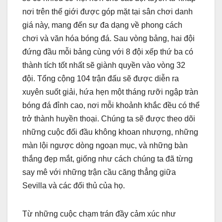
nơi trên thế giới được góp mặt tại sân chơi danh
giá này, mang đến sự đa dạng về phong cách
chơi và văn hóa bóng đá. Sau vòng bảng, hai đội
đứng đầu mỗi bảng cùng với 8 đội xếp thứ ba có
thành tích tốt nhất sẽ giành quyền vào vòng 32
đội. Tổng cộng 104 trận đấu sẽ được diễn ra
xuyên suốt giải, hứa hẹn một tháng rưỡi ngập tràn
bóng đá đỉnh cao, nơi mỗi khoảnh khắc đều có thể
trở thành huyền thoại. Chúng ta sẽ được theo dõi
những cuộc đối đầu không khoan nhượng, những
màn lội ngược dòng ngoạn mục, và những bàn
thắng đẹp mắt, giống như cách chúng ta đã từng
say mê với những trận cầu căng thẳng giữa
Sevilla và các đối thủ của họ.
Từ những cuộc chạm trán đầy cảm xúc như