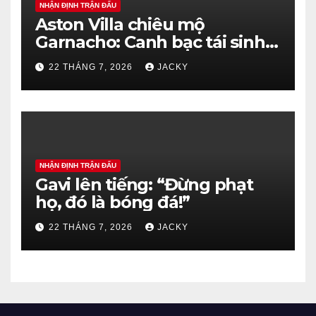
NHẬN ĐỊNH TRẬN ĐẤU
Aston Villa chiêu mộ
Garnacho: Canh bạc tái sinh
dưới tay Emery
22 THÁNG 7, 2026
JACKY
NHẬN ĐỊNH TRẬN ĐẤU
Gavi lên tiếng: “Đừng phạt
họ, đó là bóng đá!”
22 THÁNG 7, 2026
JACKY