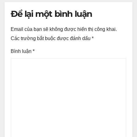
Để lại một bình luận
Email của bạn sẽ không được hiển thị công khai.
Các trường bắt buộc được đánh dấu
*
Bình luận
*