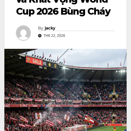
Cup 2026 Bùng Cháy
By
jacky
TH6 22, 2026