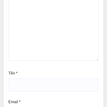
Tên
*
Email
*