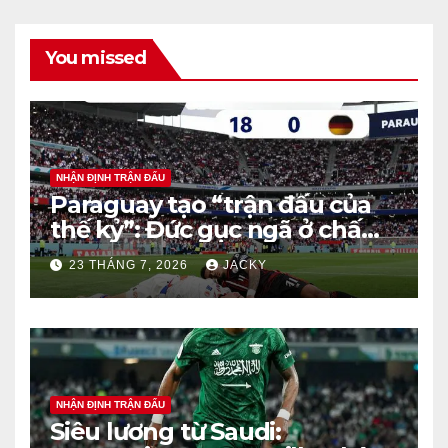
You missed
NHẬN ĐỊNH TRẬN ĐẤU
Paraguay tạo “trận đấu của
thế kỷ”: Đức gục ngã ở chấm
11m, Neuer chia tay ĐTQG
23 THÁNG 7, 2026
JACKY
trong cay đắng
NHẬN ĐỊNH TRẬN ĐẤU
Siêu lương từ Saudi: