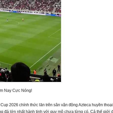
ôm Nay Cực Nóng!
d Cup 2026 chính thức lăn trên sân vận động Azteca huyền thoại
 đá lớn nhất hành tinh với quy mô chưa từng có. Cả thế giới 