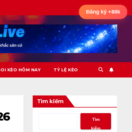
Đăng ký +88k
SOI KÈO HÔM NAY
TỶ LỆ KÈO
Tìm kiếm
26
Tìm
kiếm