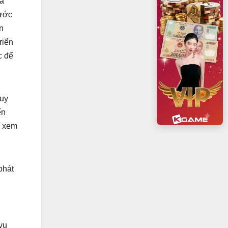
đá
rước
n
riển
c để
ruy
ến
m xem
phát
vụ