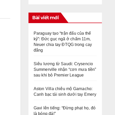
Bài viết mới
Paraguay tạo “trận đấu của thế
kỷ”: Đức gục ngã ở chấm 11m,
Neuer chia tay ĐTQG trong cay
đắng
Siêu lương từ Saudi: Crysencio
Summerville nhận “cơn mưa tiền”
sau khi bỏ Premier League
Aston Villa chiêu mộ Garnacho:
Canh bạc tái sinh dưới tay Emery
Gavi lên tiếng: “Đừng phạt họ, đó
là bóng đá!”