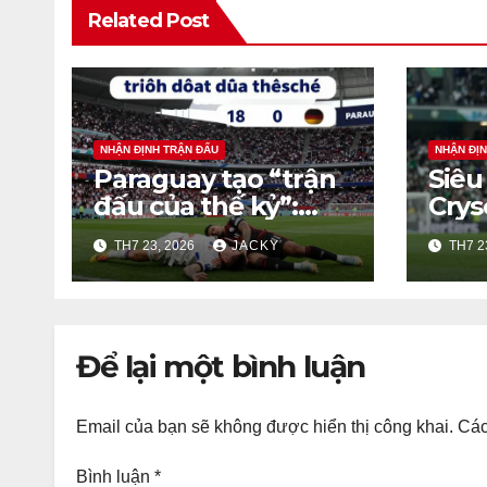
Related Post
NHẬN ĐỊNH TRẬN ĐẤU
NHẬN ĐỊ
Paraguay tạo “trận
Siêu
đấu của thế kỷ”:
Crys
Đức gục ngã ở
Summ
TH7 23, 2026
JACKY
TH7 2
chấm 11m, Neuer
“cơn
chia tay ĐTQG
khi 
trong cay đắng
Lea
Để lại một bình luận
Email của bạn sẽ không được hiển thị công khai.
Các
Bình luận
*