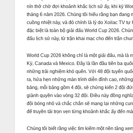
nín thở chờ đợi khoảnh khắc lịch sử ấy, khi kỳ Wo
tháng 6 năm 2026. Chúng tôi hiểu rằng bạn đang m
cuồng nhiệt này, và đó chính là lý do Xoilac TV t
đặc biệt là toàn bộ giải đấu World Cup 2026. Chún
đấu lịch sử này, từ trận khai mạc cho đến trận chun
World Cup 2026 không chỉ là một giải đấu, mà là m
Kỳ, Canada và Mexico. Đây là lần đầu tiên ba quố
những trải nghiệm khó quên. Với 48 đội tuyển quốc 
ra, hứa hẹn những màn trình diễn đỉnh cao, nhữn
bảng, mỗi bảng gồm 4 đội, sẽ chứng kiến 2 đội đứn
giành quyền vào vòng 32 đội. Điều này đồng nghĩa
đội bóng nhỏ và chắc chắn sẽ mang lại những cu
để truyền tải trọn vẹn từng khoảnh khắc ấy đến m
Chúng tôi biết rằng việc tìm kiếm một nền tảng xe