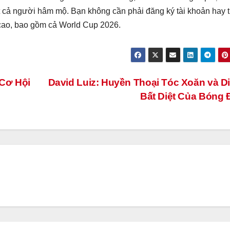
t cả người hâm mộ. Bạn không cần phải đăng ký tài khoản hay t
 cao, bao gồm cả World Cup 2026.
Cơ Hội
David Luiz: Huyền Thoại Tóc Xoăn và D
Bất Diệt Của Bóng