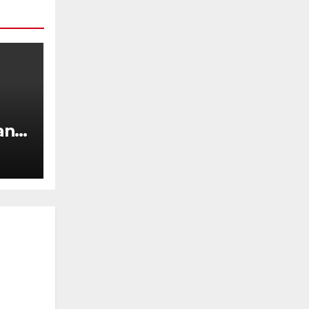
u
anh
 tay