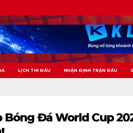
ĐÁ
LỊCH THI ĐẤU
NHẬN ĐỊNH TRẬN ĐẤU
ếp Bóng Đá World Cup 20
!