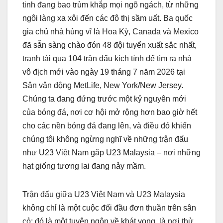
tinh đang bao trùm khắp mọi ngõ ngách, từ những
ngôi làng xa xôi đến các đô thị sầm uất. Ba quốc
gia chủ nhà hùng vĩ là Hoa Kỳ, Canada và Mexico
đã sẵn sàng chào đón 48 đội tuyển xuất sắc nhất,
tranh tài qua 104 trận đấu kịch tính để tìm ra nhà
vô địch mới vào ngày 19 tháng 7 năm 2026 tại
Sân vận động MetLife, New York/New Jersey.
Chúng ta đang đứng trước một kỷ nguyên mới
của bóng đá, nơi cơ hội mở rộng hơn bao giờ hết
cho các nền bóng đá đang lên, và điều đó khiến
chúng tôi không ngừng nghĩ về những trận đấu
như U23 Việt Nam gặp U23 Malaysia – nơi những
hạt giống tương lai đang nảy mầm.
Trận đấu giữa U23 Việt Nam và U23 Malaysia
không chỉ là một cuộc đối đầu đơn thuần trên sân
cỏ; đó là một tuyên ngôn về khát vọng, là nơi thử