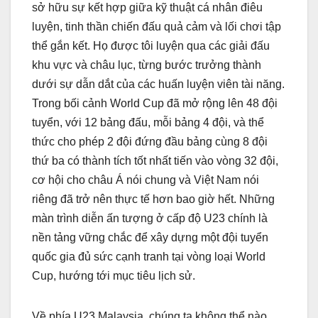
sở hữu sự kết hợp giữa kỹ thuật cá nhân điêu
luyện, tinh thần chiến đấu quả cảm và lối chơi tập
thể gắn kết. Họ được tôi luyện qua các giải đấu
khu vực và châu lục, từng bước trưởng thành
dưới sự dẫn dắt của các huấn luyện viên tài năng.
Trong bối cảnh World Cup đã mở rộng lên 48 đội
tuyển, với 12 bảng đấu, mỗi bảng 4 đội, và thể
thức cho phép 2 đội đứng đầu bảng cùng 8 đội
thứ ba có thành tích tốt nhất tiến vào vòng 32 đội,
cơ hội cho châu Á nói chung và Việt Nam nói
riêng đã trở nên thực tế hơn bao giờ hết. Những
màn trình diễn ấn tượng ở cấp độ U23 chính là
nền tảng vững chắc để xây dựng một đội tuyển
quốc gia đủ sức cạnh tranh tại vòng loại World
Cup, hướng tới mục tiêu lịch sử.
Về phía U23 Malaysia, chúng ta không thể nào