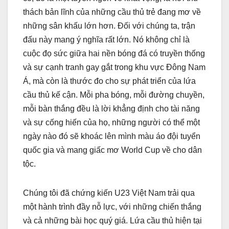
thách bản lĩnh của những cầu thủ trẻ đang mơ về
những sân khấu lớn hơn. Đối với chúng ta, trận
đấu này mang ý nghĩa rất lớn. Nó không chỉ là
cuộc đọ sức giữa hai nền bóng đá có truyền thống
và sự cạnh tranh gay gắt trong khu vực Đông Nam
Á, mà còn là thước đo cho sự phát triển của lứa
cầu thủ kế cận. Mỗi pha bóng, mỗi đường chuyền,
mỗi bàn thắng đều là lời khẳng định cho tài năng
và sự cống hiến của họ, những người có thể một
ngày nào đó sẽ khoác lên mình màu áo đội tuyển
quốc gia và mang giấc mơ World Cup về cho dân
tộc.
Chúng tôi đã chứng kiến U23 Việt Nam trải qua
một hành trình đầy nỗ lực, với những chiến thắng
và cả những bài học quý giá. Lứa cầu thủ hiện tại