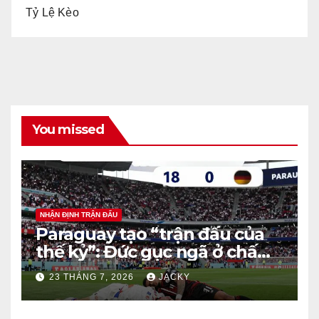
Tỷ Lệ Kèo
You missed
NHẬN ĐỊNH TRẬN ĐẤU
Paraguay tạo “trận đấu của
thế kỷ”: Đức gục ngã ở chấm
11m, Neuer chia tay ĐTQG
23 THÁNG 7, 2026
JACKY
trong cay đắng