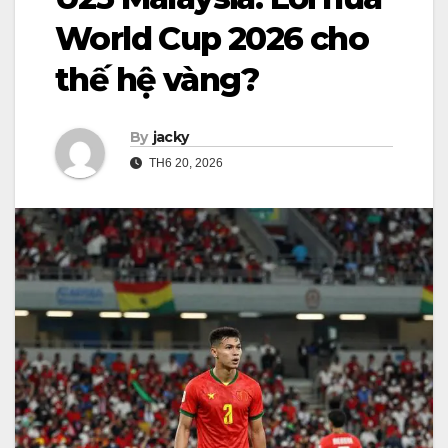
World Cup 2026 cho
thế hệ vàng?
By
jacky
TH6 20, 2026