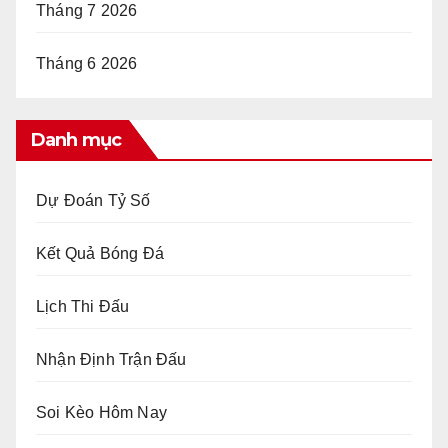
Tháng 7 2026
Tháng 6 2026
Danh mục
Dự Đoán Tỷ Số
Kết Quả Bóng Đá
Lịch Thi Đấu
Nhận Định Trận Đấu
Soi Kèo Hôm Nay