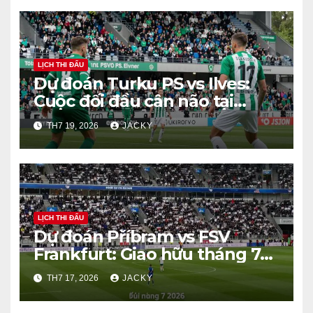
LỊCH THI ĐẤU
Dự đoán Turku PS vs Ilves:
Cuộc đối đầu cân não tại
Veritas Stadion
TH7 19, 2026
JACKY
LỊCH THI ĐẤU
Dự đoán Příbram vs FSV
Frankfurt: Giao hữu tháng 7
2026
TH7 17, 2026
JACKY