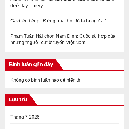
dưới tay Emery
Gavi lên tiếng: “Đừng phạt họ, đó là bóng đá!”
Phạm Tuấn Hải chọn Nam Định: Cuộc tái hợp của
những “người cũ” ở tuyển Việt Nam
Bình luận gần đây
Không có bình luận nào để hiển thị.
Lưu trữ
Tháng 7 2026