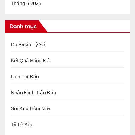
Tháng 6 2026
Danh mục
Dự Đoán Tỷ Số
Kết Quả Bóng Đá
Lịch Thi Đấu
Nhận Định Trận Đấu
Soi Kèo Hôm Nay
Tỷ Lệ Kèo