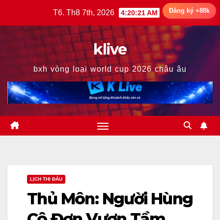
Skip
Đăng ký +88k
T6. Th8 7th, 2026
4:20:22 AM
to
content
klive
bxh vòng loại world cup 2026 châu âu
LỊCH THI ĐẤU
Thủ Môn: Người Hùng
Cô Đơn Vươn Tầm