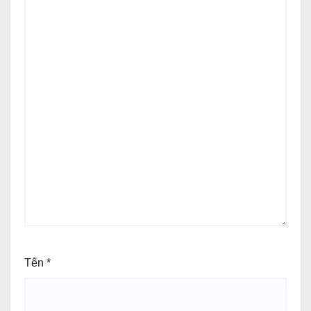
Tên
*