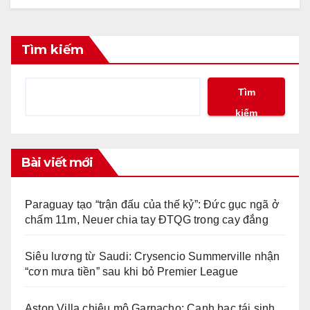
Tìm kiếm
Tìm
kiếm
Bài viết mới
Paraguay tạo “trận đấu của thế kỷ”: Đức gục ngã ở
chấm 11m, Neuer chia tay ĐTQG trong cay đắng
Siêu lương từ Saudi: Crysencio Summerville nhận
“cơn mưa tiền” sau khi bỏ Premier League
Aston Villa chiêu mộ Garnacho: Canh bạc tái sinh