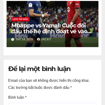
LỊCH THI ĐẤU
Mbappe vs Yamal: Cuộc đối
đầu thế hệ định đoạt vé vào
chung kết World Cup 2026
TH7 14, 2026
JACKY
Để lại một bình luận
Email của bạn sẽ không được hiển thị công khai.
Các trường bắt buộc được đánh dấu
*
Bình luận
*