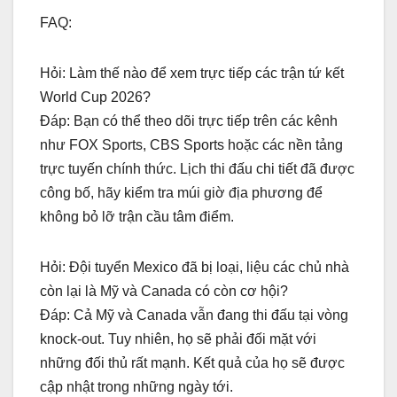
FAQ:
Hỏi: Làm thế nào để xem trực tiếp các trận tứ kết
World Cup 2026?
Đáp: Bạn có thể theo dõi trực tiếp trên các kênh
như FOX Sports, CBS Sports hoặc các nền tảng
trực tuyến chính thức. Lịch thi đấu chi tiết đã được
công bố, hãy kiểm tra múi giờ địa phương để
không bỏ lỡ trận cầu tâm điểm.
Hỏi: Đội tuyển Mexico đã bị loại, liệu các chủ nhà
còn lại là Mỹ và Canada có còn cơ hội?
Đáp: Cả Mỹ và Canada vẫn đang thi đấu tại vòng
knock-out. Tuy nhiên, họ sẽ phải đối mặt với
những đối thủ rất mạnh. Kết quả của họ sẽ được
cập nhật trong những ngày tới.