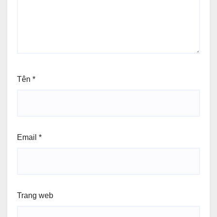
Tên
*
Email
*
Trang web