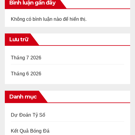
Bình luận gần đây
Không có bình luận nào để hiển thị.
Lưu trữ
Tháng 7 2026
Tháng 6 2026
Danh mục
Dự Đoán Tỷ Số
Kết Quả Bóng Đá