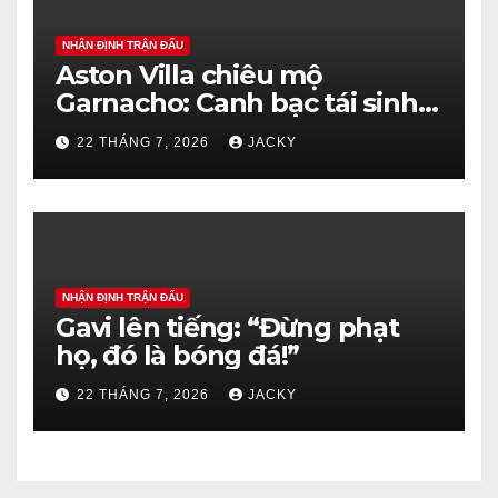
NHẬN ĐỊNH TRẬN ĐẤU
Aston Villa chiêu mộ
Garnacho: Canh bạc tái sinh
dưới tay Emery
22 THÁNG 7, 2026
JACKY
NHẬN ĐỊNH TRẬN ĐẤU
Gavi lên tiếng: “Đừng phạt
họ, đó là bóng đá!”
22 THÁNG 7, 2026
JACKY