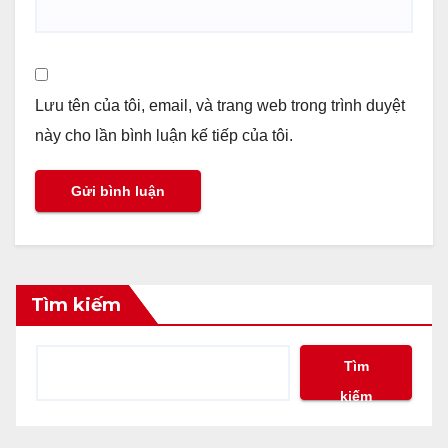
Lưu tên của tôi, email, và trang web trong trình duyệt
này cho lần bình luận kế tiếp của tôi.
Tìm kiếm
Tìm
kiếm