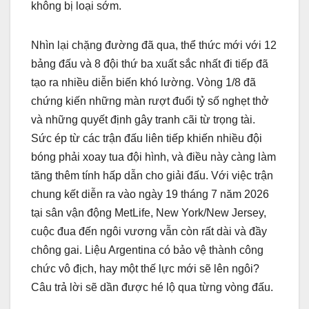
không bị loại sớm.
Nhìn lại chặng đường đã qua, thể thức mới với 12
bảng đấu và 8 đội thứ ba xuất sắc nhất đi tiếp đã
tạo ra nhiều diễn biến khó lường. Vòng 1/8 đã
chứng kiến những màn rượt đuổi tỷ số nghẹt thở
và những quyết định gây tranh cãi từ trọng tài.
Sức ép từ các trận đấu liên tiếp khiến nhiều đội
bóng phải xoay tua đội hình, và điều này càng làm
tăng thêm tính hấp dẫn cho giải đấu. Với việc trận
chung kết diễn ra vào ngày 19 tháng 7 năm 2026
tại sân vận động MetLife, New York/New Jersey,
cuộc đua đến ngôi vương vẫn còn rất dài và đầy
chông gai. Liệu Argentina có bảo vệ thành công
chức vô địch, hay một thế lực mới sẽ lên ngôi?
Câu trả lời sẽ dần được hé lộ qua từng vòng đấu.