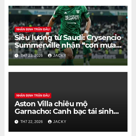
NHẬN ĐỊNH TRẬN ĐẤU
Siêu lương từ Saudi: Crysencio
Summerville nhận “cơn mưa
tiền” sau khi bỏ Premier
TH7 23, 2026
JACKY
League
NHẬN ĐỊNH TRẬN ĐẤU
Aston Villa chiêu mộ
Garnacho: Canh bạc tái sinh
dưới tay Emery
TH7 22, 2026
JACKY