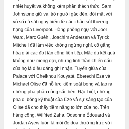
nhiệt huyết và không kém phần thách thức. Sam
Johnstone giữ vai trò người gác đền, đối mặt với
vô số cú sút nguy hiểm từ các chân sút thượng
hạng của Liverpool. Hàng phòng ngự với Joel
Ward, Marc Guéhi, Joachim Andersen và Tyrick
Mitchell đã làm việc không ngừng nghỉ, cố gắng
hóa giải các đợt tấn công liên tiếp. Mặc dù kết quả
không như mong đợi, nhưng tinh thần chiến đấu
của họ là điều đáng ghi nhận. Tuyến giữa của
Palace với Cheikhou Kouyaté, Eberechi Eze và
Michael Olise đã nỗ lực kiểm soát bóng và tạo ra
những pha phản công sắc bén. Đặc biệt, những
pha đi bóng kỹ thuật của Eze và sự sáng tạo của
Olise đã cho thấy tiềm năng to lớn của họ. Trên
hàng công, Wilfried Zaha, Odsonne Édouard và
Jordan Ayew luôn là mối đe dọa thường trực với