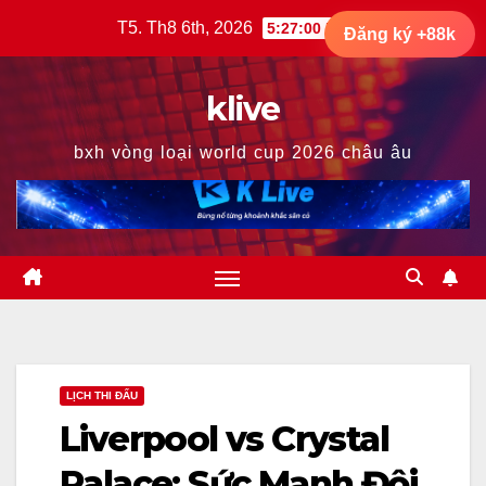
Skip
T5. Th8 6th, 2026
5:27:01 PM
Đăng ký +88k
to
content
klive
bxh vòng loại world cup 2026 châu âu
LỊCH THI ĐẤU
Liverpool vs Crystal
Palace: Sức Mạnh Đội