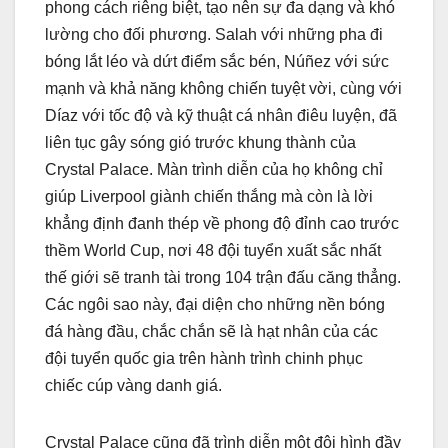
phong cách riêng biệt, tạo nên sự đa dạng và khó
lường cho đối phương. Salah với những pha đi
bóng lắt léo và dứt điểm sắc bén, Núñez với sức
mạnh và khả năng không chiến tuyệt vời, cùng với
Díaz với tốc độ và kỹ thuật cá nhân điêu luyện, đã
liên tục gây sóng gió trước khung thành của
Crystal Palace. Màn trình diễn của họ không chỉ
giúp Liverpool giành chiến thắng mà còn là lời
khẳng định đanh thép về phong độ đỉnh cao trước
thềm World Cup, nơi 48 đội tuyển xuất sắc nhất
thế giới sẽ tranh tài trong 104 trận đấu căng thẳng.
Các ngôi sao này, đại diện cho những nền bóng
đá hàng đầu, chắc chắn sẽ là hạt nhân của các
đội tuyển quốc gia trên hành trình chinh phục
chiếc cúp vàng danh giá.
Crystal Palace cũng đã trình diễn một đội hình đầy