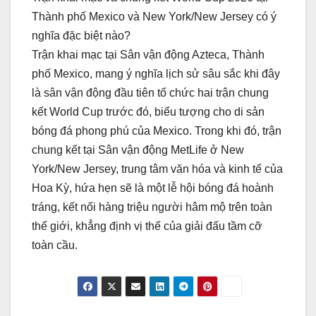
Thành phố Mexico và New York/New Jersey có ý
nghĩa đặc biệt nào?
Trận khai mạc tại Sân vận động Azteca, Thành
phố Mexico, mang ý nghĩa lịch sử sâu sắc khi đây
là sân vận động đầu tiên tổ chức hai trận chung
kết World Cup trước đó, biểu tượng cho di sản
bóng đá phong phú của Mexico. Trong khi đó, trận
chung kết tại Sân vận động MetLife ở New
York/New Jersey, trung tâm văn hóa và kinh tế của
Hoa Kỳ, hứa hẹn sẽ là một lễ hội bóng đá hoành
tráng, kết nối hàng triệu người hâm mộ trên toàn
thế giới, khẳng định vị thế của giải đấu tầm cỡ
toàn cầu.