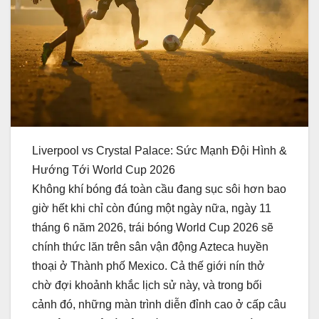
Liverpool vs Crystal Palace: Sức Mạnh Đội Hình &
Hướng Tới World Cup 2026
Không khí bóng đá toàn cầu đang sục sôi hơn bao
giờ hết khi chỉ còn đúng một ngày nữa, ngày 11
tháng 6 năm 2026, trái bóng World Cup 2026 sẽ
chính thức lăn trên sân vận động Azteca huyền
thoại ở Thành phố Mexico. Cả thế giới nín thở
chờ đợi khoảnh khắc lịch sử này, và trong bối
cảnh đó, những màn trình diễn đỉnh cao ở cấp câu