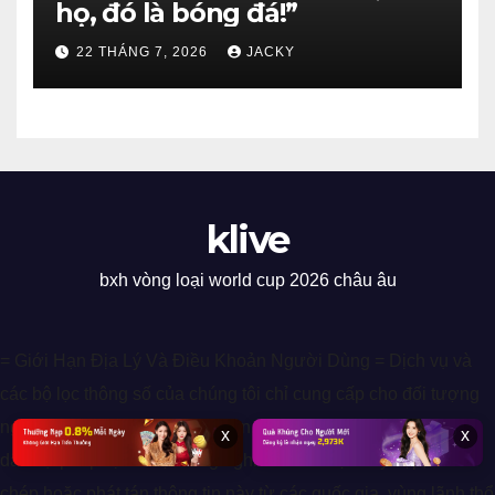
họ, đó là bóng đá!”
22 THÁNG 7, 2026
JACKY
klive
bxh vòng loại world cup 2026 châu âu
= Giới Hạn Địa Lý Và Điều Khoản Người Dùng = Dịch vụ và
các bộ lọc thông số của chúng tôi chỉ cung cấp cho đối tượng
người dùng từ đủ 18 tuổi trở lên, có đầy đủ năng lực hành vi
x
x
dân sự pháp định. Hệ thống nghiêm cấm việc truy cập, sao
chép hoặc phát tán thông tin này từ các quốc gia, vùng lãnh thổ