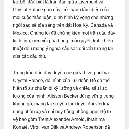
lạc bộ, đặc biệt là trận đấu giữa Liverpool và
Crystal Palace gần đây, trở thành tâm điểm của
mọi cuộc thảo luận, định hình kỳ vọng cho những
ngôi sao sẽ tỏa sáng trên đất Hoa Kỳ, Canada và
Mexico. Chúng tôi đã chứng kiến một trận cầu đầy
kịch tính, nơi mỗi pha bóng, mỗi quyết định chiến
thuật đều mang ý nghĩa sâu sắc đối với tương lai
của các cầu thủ.
Trong trận đấu đầy duyên nợ giữa Liverpool và
Crystal Palace, đội hình của Lữ đoàn Đỏ đã thể
hiện rõ sự chuẩn bị kỹ lưỡng và chiều sâu lực
lượng của mình. Alisson Becker đứng vững trong
khung gỗ, mang lại sự yên tâm tuyệt đối với khả
năng phản xạ và chỉ huy hàng phòng ngự. Bộ tứ
vệ bao gồm Trent Alexander Arnold, Ibrahima
Konaté, Virgil van Dijk và Andrew Robertson đã