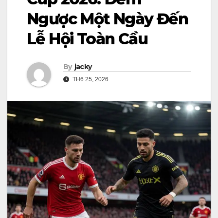
Ngược Một Ngày Đến
Lễ Hội Toàn Cầu
By
jacky
TH6 25, 2026