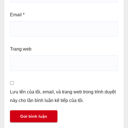
Email
*
Trang web
Lưu tên của tôi, email, và trang web trong trình duyệt
này cho lần bình luận kế tiếp của tôi.