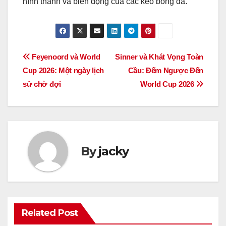
hình thành và biến động của các kèo bóng đá.
Điều
Feyenoord và World
Sinner và Khát Vọng Toàn
Cup 2026: Một ngày lịch
Cầu: Đếm Ngược Đến
hướng
sử chờ đợi
World Cup 2026
bài
viết
By
jacky
Related Post