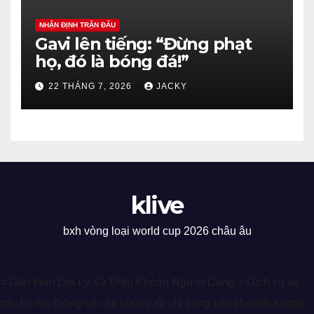
NHẬN ĐỊNH TRẬN ĐẤU
Gavi lên tiếng: “Đừng phạt
họ, đó là bóng đá!”
22 THÁNG 7, 2026
JACKY
klive
bxh vòng loại world cup 2026 châu âu
= Giới Hạn Địa Lý Và Điều Khoản Người Dùng = Dịch vụ và
các bộ lọc thông số của chúng tôi chỉ cung cấp cho đối tượng