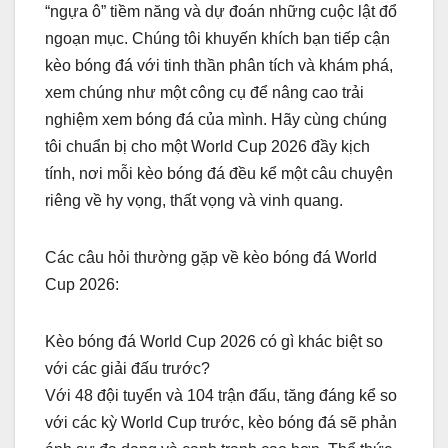
“ngựa ô” tiềm năng và dự đoán những cuộc lật đổ
ngoạn mục. Chúng tôi khuyến khích bạn tiếp cận
kèo bóng đá với tinh thần phân tích và khám phá,
xem chúng như một công cụ để nâng cao trải
nghiệm xem bóng đá của mình. Hãy cùng chúng
tôi chuẩn bị cho một World Cup 2026 đầy kịch
tính, nơi mỗi kèo bóng đá đều kể một câu chuyện
riêng về hy vọng, thất vọng và vinh quang.
Các câu hỏi thường gặp về kèo bóng đá World
Cup 2026:
Kèo bóng đá World Cup 2026 có gì khác biệt so
với các giải đấu trước?
Với 48 đội tuyển và 104 trận đấu, tăng đáng kể so
với các kỳ World Cup trước, kèo bóng đá sẽ phản