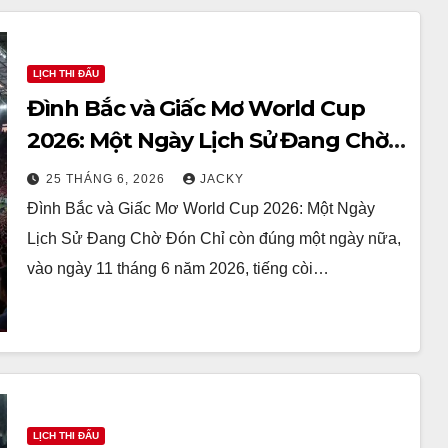
LỊCH THI ĐẤU
Đình Bắc và Giấc Mơ World Cup
2026: Một Ngày Lịch Sử Đang Chờ
Đón
25 THÁNG 6, 2026
JACKY
Đình Bắc và Giấc Mơ World Cup 2026: Một Ngày
Lịch Sử Đang Chờ Đón Chỉ còn đúng một ngày nữa,
vào ngày 11 tháng 6 năm 2026, tiếng còi…
LỊCH THI ĐẤU