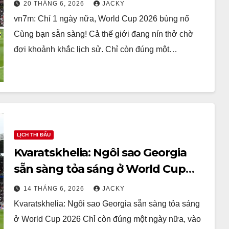
20 THÁNG 6, 2026
JACKY
vn7m: Chỉ 1 ngày nữa, World Cup 2026 bùng nổ
Cùng bạn sẵn sàng! Cả thế giới đang nín thở chờ
đợi khoảnh khắc lịch sử. Chỉ còn đúng một…
LỊCH THI ĐẤU
Kvaratskhelia: Ngôi sao Georgia
sẵn sàng tỏa sáng ở World Cup
2026
14 THÁNG 6, 2026
JACKY
Kvaratskhelia: Ngôi sao Georgia sẵn sàng tỏa sáng
ở World Cup 2026 Chỉ còn đúng một ngày nữa, vào