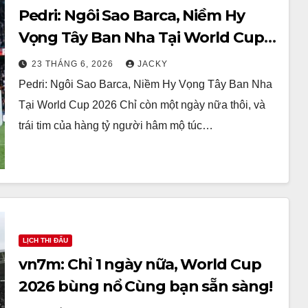
Pedri: Ngôi Sao Barca, Niềm Hy
Vọng Tây Ban Nha Tại World Cup
2026
23 THÁNG 6, 2026
JACKY
Pedri: Ngôi Sao Barca, Niềm Hy Vọng Tây Ban Nha
Tại World Cup 2026 Chỉ còn một ngày nữa thôi, và
trái tim của hàng tỷ người hâm mộ túc…
LỊCH THI ĐẤU
vn7m: Chỉ 1 ngày nữa, World Cup
2026 bùng nổ Cùng bạn sẵn sàng!